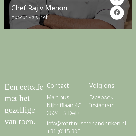
Chef Rajiv Menon
Executive Chef
Contact
Volg ons
Een eetcafe
met het
Martinus
Facebook
Nijhofflaan 4C
Instagram
gezellige
2624 ES Delft
van toen.
info@martinusetenendrinken.nl
+31 (0)15 303