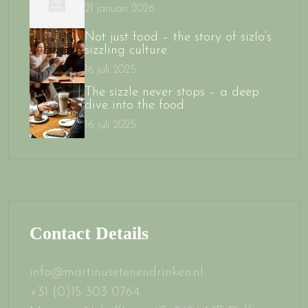
21 januari 2026
Not just food – the story of sizlo’s
sizzling culture
16 juli 2025
The sizzle never stops – a deep
dive into the food
16 juli 2025
Contact Details
info@martinusetenendrinken.nl
+31 (0)15 303 0764