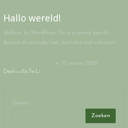
Hallo wereld!
Welkom bij WordPress. Dit is je eerste bericht.
Bewerk of verwijder het, start dan met schrijven!
Niet gecategoriseerd
21 januari 2026
Deel
Fa.
Tw.
Li.
Zoeken
Zoeken